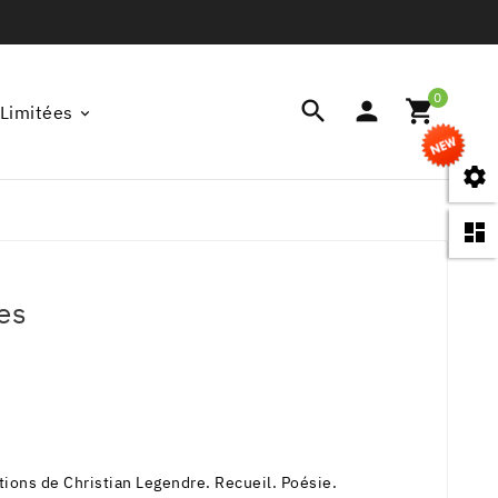
0



 Limitées


es
tions de Christian Legendre. Recueil. Poésie.