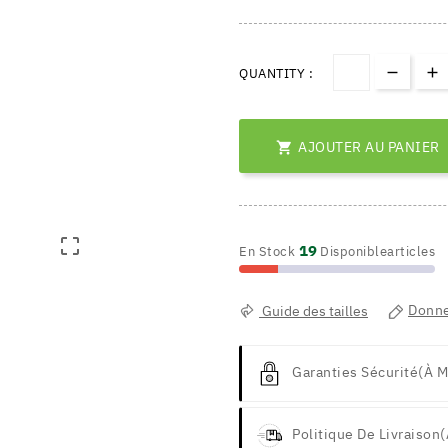
QUANTITY :
AJOUTER AU PANIER


19
En Stock
Disponiblearticles
Guide des tailles
Donne
Garanties Sécurité
(à M
Politique De Livraison
(