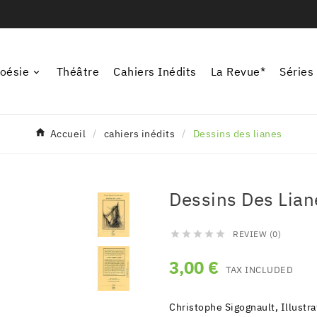
oésie
Théâtre
Cahiers Inédits
La Revue*
Séries
Accueil
cahiers inédits
Dessins des lianes
Dessins Des Lian
REVIEW (0)





3,00 €
TAX INCLUDED
Christophe Sigognault, Illustra