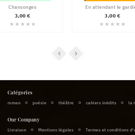
Chansonges
En attendant le gardi
3,00 €
3,00 €












Catégories
roman
poésie
théâtre
cahiers inédits
la 
Our Company
Livraison
Mentions légales
Termes et conditions d'u