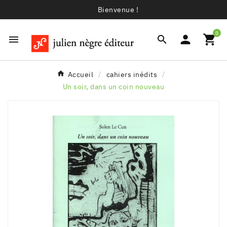
Bienvenue !
0




Accueil
cahiers inédits
Un soir, dans un coin nouveau