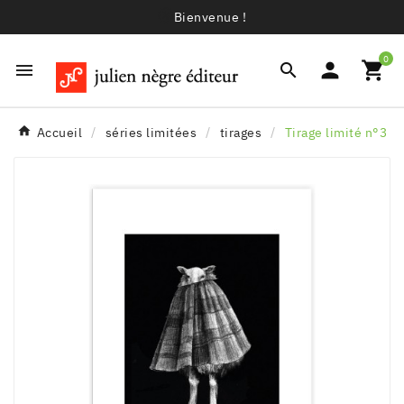
Bienvenue !
0




Accueil
séries limitées
tirages
Tirage limité n°3