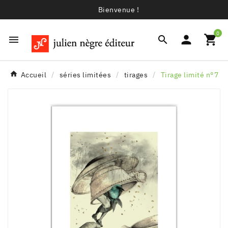
Bienvenue !
0




Accueil
séries limitées
tirages
Tirage limité n°7