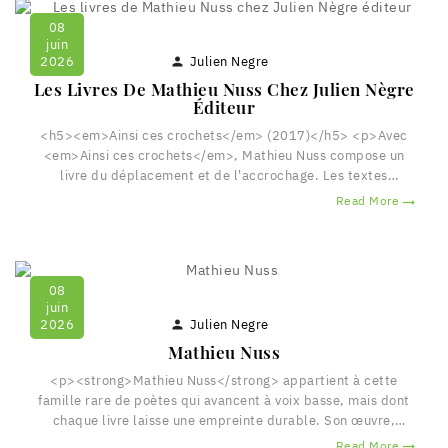
08
juin
Julien Negre
2026

Les Livres De Mathieu Nuss Chez Julien Nègre
Éditeur
<h5><em>Ainsi ces crochets</em> (2017)</h5> <p>Avec
<em>Ainsi ces crochets</em>, Mathieu Nuss compose un
livre du déplacement et de l'accrochage. Les textes
procèdent par fragments, notations et bifurcations, comme si
Read More

la pensée se construisait au fur et à mesure de son avancée.
Le poème y devient un espace de circulation où se
rencontrent observations du quotidien, éclats de langage
et...
08
juin
Julien Negre
2026

Mathieu Nuss
<p><strong>Mathieu Nuss</strong> appartient à cette
famille rare de poètes qui avancent à voix basse, mais dont
chaque livre laisse une empreinte durable. Son œuvre,
patiemment construite depuis le début des années 2000,
Read More
