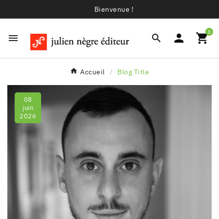
Bienvenue !
0




Accueil
Blog Title
08
juin
2026