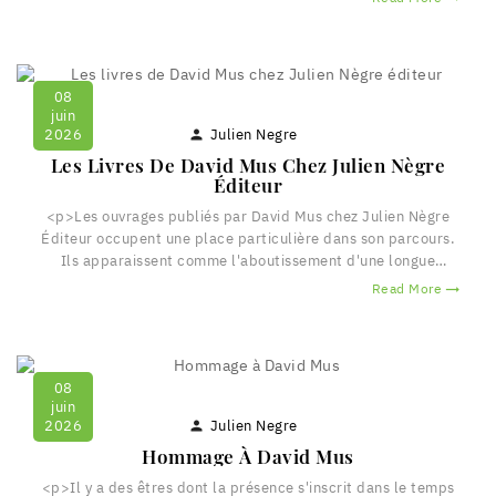
explore les ressources du fragment, de la notation, de la
dérive et de l'écoute. À rebours des effets de manche, il
développe une écriture d'une grande précision sensible,...
08
juin
Julien Negre
2026

Les Livres De David Mus Chez Julien Nègre
Éditeur
<p>Les ouvrages publiés par David Mus chez Julien Nègre
Éditeur occupent une place particulière dans son parcours.
Ils apparaissent comme l'aboutissement d'une longue
recherche poétique menée durant plusieurs décennies.</p>
Read More

<p>Avec <em>De l'air en vers, précédé de Contre-
pieds</em>, David Mus poursuit son interrogation sur le
mouvement de la pensée dans la langue. Le poème y devient
un espace...
08
juin
Julien Negre
2026

Hommage À David Mus
<p>Il y a des êtres dont la présence s'inscrit dans le temps