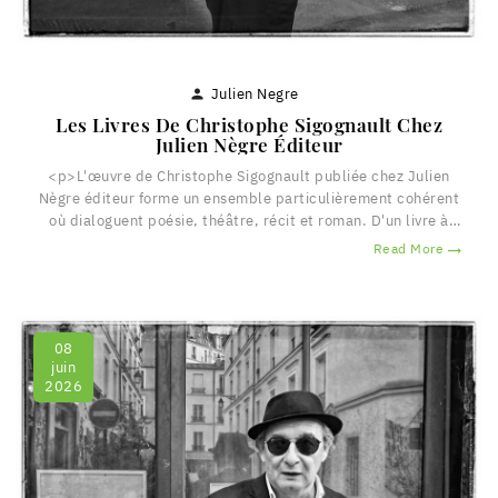
Julien Negre

Les Livres De Christophe Sigognault Chez
Julien Nègre Éditeur
<p>L'œuvre de Christophe Sigognault publiée chez Julien
Nègre éditeur forme un ensemble particulièrement cohérent
où dialoguent poésie, théâtre, récit et roman. D'un livre à
l'autre, on retrouve les mêmes territoires : les vies modestes,
Read More

les figures de passage, les paysages de périphérie, l'humour
mélancolique et une tendresse constante pour les êtres
décalés. </p> <h4><span><em>La Queue du...
08
juin
2026