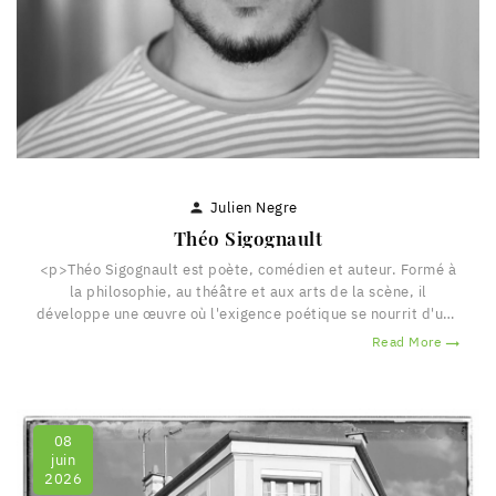
Julien Negre

Théo Sigognault
<p>Théo Sigognault est poète, comédien et auteur. Formé à
la philosophie, au théâtre et aux arts de la scène, il
développe une œuvre où l'exigence poétique se nourrit d'une
attention constante au vivant, aux êtres et aux paysages
Read More

intérieurs. Son écriture, à la fois sensible et méditative,
explore les territoires de l'amitié, de l'amour, de la solitude
et de la liberté, dans une langue qui...
08
juin
2026